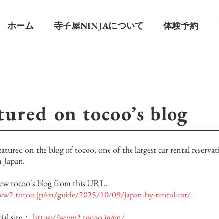
ホーム
寺子屋NINJAについて
体験予約
tured on tocoo’s blog
atured on the blog of tocoo, one of the largest car rental reservat
n Japan.
iew tocoo's blog from this URL.
ww2.tocoo.jp/en/guide/2025/10/09/japan-by-rental-car/
cial site：
https://www2.tocoo.jp/en/