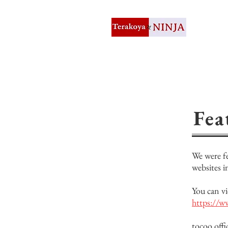
Fea
We were fe
websites i
You can v
https://w
tocoo offi